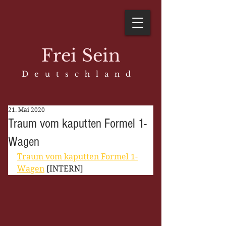
Frei Sein
D e u t s c h l a n d
21. Mai 2020
Traum vom kaputten Formel 1-
Wagen
Traum vom kaputten Formel 1-
Wagen
 [INTERN]