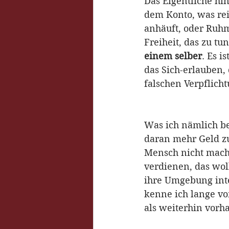
Das Eigentliche hin
dem Konto, was rei
anhäuft, oder Ruhm,
Freiheit, das zu tu
einem selber
. Es i
das Sich-erlauben,
falschen Verpflich
Was ich nämlich bei
daran mehr Geld zu
Mensch nicht macht
verdienen, das woll
ihre Umgebung inte
kenne ich lange von
als weiterhin vorh