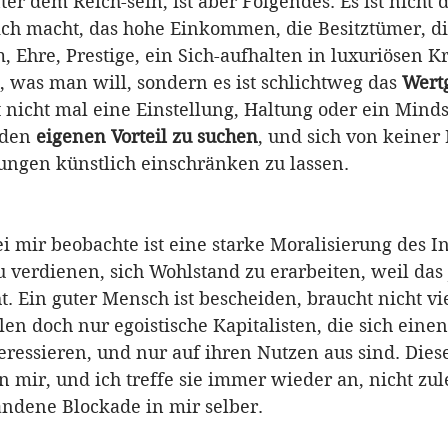
ter dem Reich-sein, ist aber Folgendes: Es ist nicht 
ch macht, das hohe Einkommen, die Besitztümer, di
 Ehre, Prestige, ein Sich-aufhalten in luxuriösen Kr
n, was man will, sondern es ist schlichtweg das 
Wertg
st nicht mal eine Einstellung, Haltung oder ein Mind
 den 
eigenen Vorteil zu suchen
, und sich von keiner
tungen künstlich einschränken zu lassen. 
 mir beobachte ist eine starke Moralisierung des In
 verdienen, sich Wohlstand zu erarbeiten, weil das j
. Ein guter Mensch ist bescheiden, braucht nicht vie
en doch nur egoistische Kapitalisten, die sich einen
ressieren, und nur auf ihren Nutzen aus sind. Dies
 mir, und ich treffe sie immer wieder an, nicht zul
andene Blockade in mir selber.