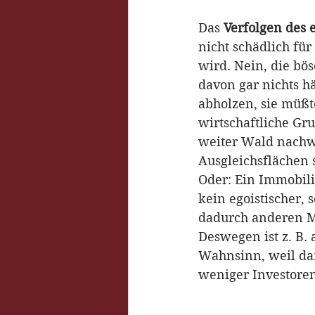
Das 
Verfolgen des e
nicht schädlich f
wird. Nein, die bö
davon gar nichts 
abholzen, sie müßt
wirtschaftliche Gr
weiter Wald nachwä
Ausgleichsflächen s
Oder: Ein Immobilie
kein egoistischer, 
dadurch anderen M
Deswegen ist z. B.
Wahnsinn, weil da
weniger Investoren