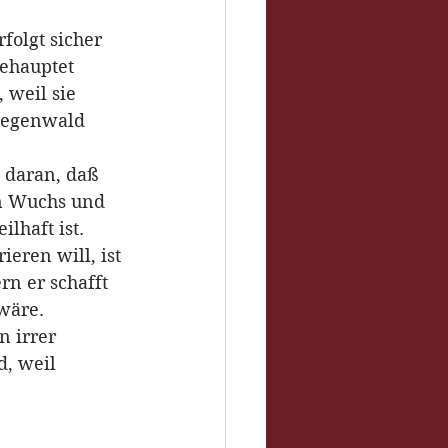
rfolgt sicher 
ehauptet 
 weil sie 
Regenwald 
 daran, daß 
en Wuchs und 
lhaft ist. 
eren will, ist 
rn er schafft 
wäre. 
 irrer 
, weil 