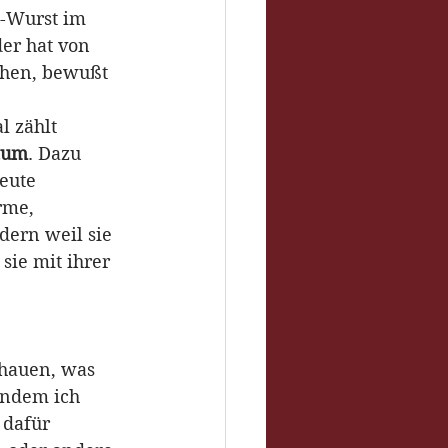
-Wurst im 
er hat von 
ehen, bewußt 
 zählt 
raum
. Dazu 
eute 
rme, 
dern weil sie 
sie mit ihrer 
chauen, was 
indem ich 
 dafür 