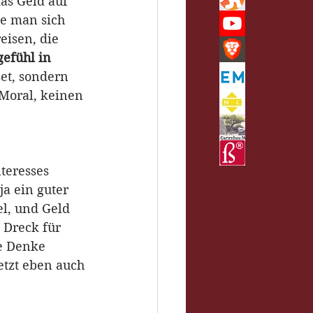
das Geld auf 
e man sich 
eisen, die 
efühl in 
set, sondern 
 Moral, keinen 
teresses 
a ein guter 
l, und Geld 
 Dreck für 
e Denke 
etzt eben auch 