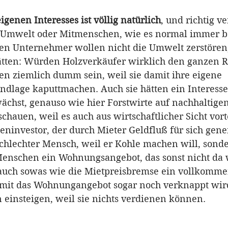
igenen Interesses ist völlig natürlich
, und richtig ve
ür Umwelt oder Mitmenschen, wie es normal immer b
sen Unternehmer wollen nicht die Umwelt zerstören,
hätten: Würden Holzverkäufer wirklich den ganzen 
en ziemlich dumm sein, weil sie damit ihre eigene 
undlage kaputtmachen. Auch sie hätten ein Interesse
chst, genauso wie hier Forstwirte auf nachhaltig
chauen, weil es auch aus wirtschaftlicher Sicht vortei
ninvestor, der durch Mieter Geldfluß für sich generi
schlechter Mensch, weil er Kohle machen will, sonde
enschen ein Wohnungsangebot, das sonst nicht da 
 auch sowas wie die Mietpreisbremse ein vollkommen
mit das Wohnungangebot sogar noch verknappt wird
 einsteigen, weil sie nichts verdienen können.