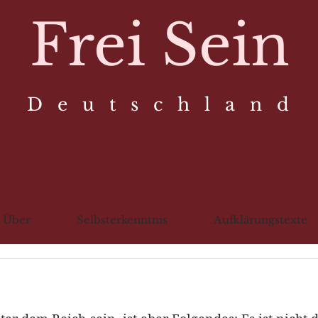
Frei Sein
D e u t s c h l a n d
Über
Selbsterkenntnis
Aufklärungstexte
2