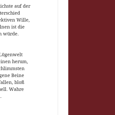
ichste auf der 
terschied 
ktiven Wille, 
nen ist die 
n würde.
 Lügenwelt 
 einen herum, 
schlimmsten 
igene Beine 
allen, bloß 
uell. Wahre 
.