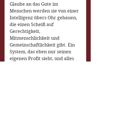
Glaube an das Gute im 
Menschen werden sie von einer 
Intelligenz übers Ohr gehauen, 
die einen Scheiß auf 
Gerechtigkeit, 
Mitmenschlichkeit und 
Gemeinschaftlichkeit gibt. Ein 
System, das eben nur seinen 
eigenen Profit sieht, und alles 
instrumentalisiert, was unter 
den Nagel gerissen werden 
kann.
Ich möchte B. natürlich nicht 
mit den Hintermännern des 
Falschgeldsystem vergleichen, 
das wäre sicher überzogen, 
denn so intelligent ist er auch 
wieder nicht, aber es ist 