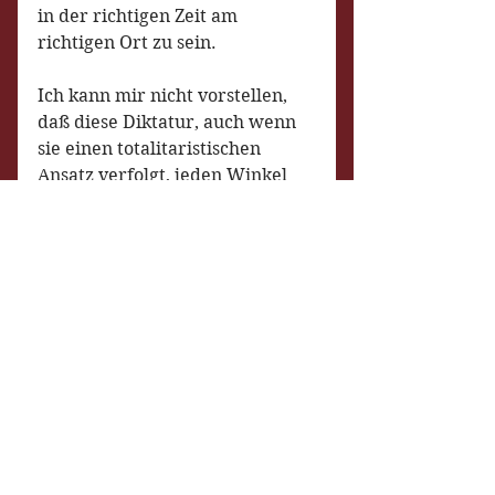
in der richtigen Zeit am 
richtigen Ort zu sein.  
Ich kann mir nicht vorstellen, 
daß diese Diktatur, auch wenn 
sie einen totalitaristischen 
Ansatz verfolgt, jeden Winkel 
kontrollieren kann. Ist ja auch 
im Web zu sehen, daß selbst 
wenn Big Tech über 99% 
kontrolliert, es immer noch 
freiheitliche Nischen gibt, die 
natürlich erstmal gesucht und 
gefunden werden müssen, da 
Suchmaschinen oder Browser 
sie nicht listen, aber ja dennoch 
da sind. Da muß man eben 
intelligenter sein.