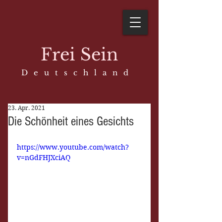
Frei Sein
D e u t s c h l a n d
23. Apr. 2021
Die Schönheit eines Gesichts
https://www.youtube.com/watch?
v=nGdFHJXciAQ