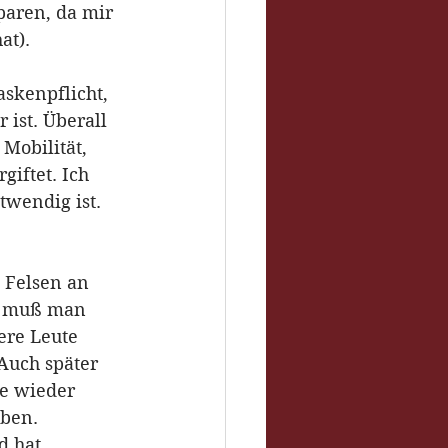
paren, da mir 
at). 
skenpflicht, 
ist. Überall 
Mobilität, 
giftet. Ich 
wendig ist. 
Felsen an 
as muß man 
ere Leute 
Auch später 
e wieder 
ben. 
d hat 