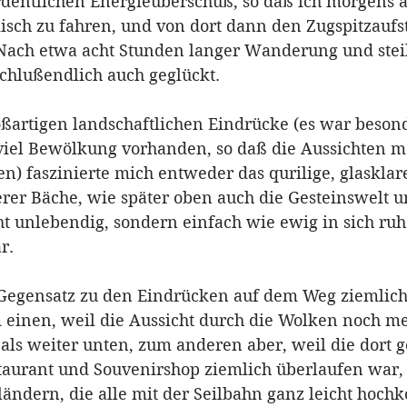
ordentlichen Energieüberschuß, so daß ich morgens 
sch zu fahren, und von dort dann den Zugspitzaufst
Nach etwa acht Stunden langer Wanderung und stei
schlußendlich auch geglückt. 
oßartigen landschaftlichen Eindrücke (es war besond
iel Bewölkung vorhanden, so daß die Aussichten me
n) faszinierte mich entweder das qurilige, glasklar
rer Bäche, wie später oben auch die Gesteinswelt u
t unlebendig, sondern einfach wie ewig in sich ru
r.
 Gegensatz zu den Eindrücken auf dem Weg ziemlich
 einen, weil die Aussicht durch die Wolken noch me
als weiter unten, zum anderen aber, weil die dort g
taurant und Souvenirshop ziemlich überlaufen war, 
ländern, die alle mit der Seilbahn ganz leicht hoc