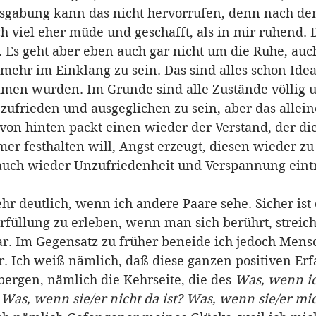
sgabung kann das nicht hervorrufen, denn nach de
h viel eher müde und geschafft, als in mir ruhend. D
 Es geht aber eben auch gar nicht um die Ruhe, auc
, mehr im Einklang zu sein. Das sind alles schon Idea
en wurden. Im Grunde sind alle Zustände völlig u
n zufrieden und ausgeglichen zu sein, aber das allein
 von hinten packt einen wieder der Verstand, der di
er festhalten will, Angst erzeugt, diesen wieder zu
 auch wieder Unzufriedenheit und Verspannung eintr
sehr deutlich, wenn ich andere Paare sehe. Sicher is
rfüllung zu erleben, wenn man sich berührt, streiche
bar. Im Gegensatz zu früher beneide ich jedoch Mensc
r. Ich weiß nämlich, daß diese ganzen positiven Er
bergen, nämlich die Kehrseite, die des 
Was, wenn ic
Was, wenn sie/er nicht da ist? Was, wenn sie/er mi