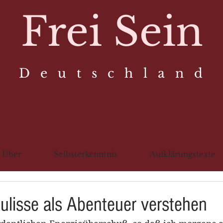
Frei Sein
D e u t s c h l a n d
Über
Selbsterkenntnis
Aufklärungstexte
ulisse als Abenteuer verstehen