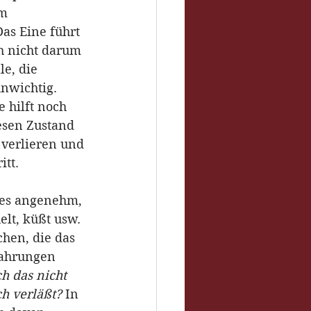
m 
as Eine führt 
h nicht darum 
le, die 
nwichtig. 
e hilft noch 
esen Zustand 
 verlieren und 
itt.
t es angenehm, 
lt, küßt usw. 
hen, die das 
fahrungen 
h das nicht 
ch verläßt?
 In 