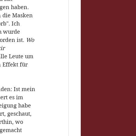
gen haben. 
n die Masken 
b". Ich 
ch wurde 
orden ist. 
Wo 
ir 
alle Leute um 
Effekt für 
iden: Ist mein 
ert es im 
eigung habe 
t, geschaut, 
rthin, wo 
 gemacht 