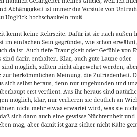
h nämlich Gefangener meines Glücks, weil ich mic
d Abhängigkeit ist immer die Vorstufe von Unfreihe
 zu Unglück hochschaukeln muß. 
t kennt keine Kehrseite. Dafür ist sie nach außen h
ist im einfachen Sein gegründet, wie schon erwähnt,
ch da ist. Auch tiefe Traurigkeit oder Gefühle von 
 sind darin enthalten. Klar, auch gute Laune oder 
sind möglich, sollten nicht abgewehrt werden, aber
z zur herkömmlichen Meinung, die Zufriedenheit. Die
s sich selbst heraus, denn nur ungebunden und una
erhaupt erst verdient. Aus ihr heraus sind natürlic
en möglich, klar, nur verlieren sie deutlich an Wich
ihnen nicht mehr etwas erwartet wird, was sie nich
daß sich dann auch eine gewisse Nüchternheit und 
eben mag, aber damit ist ganz sicher nicht Kälte gem