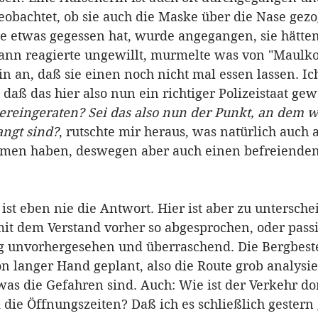
bachtet, ob sie auch die Maske über die Nase gezo
de etwas gegessen hat, wurde angegangen, sie hätte
nn reagierte ungewillt, murmelte was von "Maulkor
in an, daß sie einen noch nicht mal essen lassen. I
 daß das hier also nun ein richtiger Polizeistaat gew
hereingeraten? Sei das also nun der Punkt, an dem w
angt sind?
, rutschte mir heraus, was natürlich auch 
en haben, deswegen aber auch einen befreienden 
 ist eben nie die Antwort. Hier ist aber zu untersche
mit dem Verstand vorher so abgesprochen, oder passi
ig unvorhergesehen und überraschend. Die Bergbest
on langer Hand geplant, also die Route grob analysier
was die Gefahren sind. Auch: Wie ist der Verkehr do
d die Öffnungszeiten? Daß ich es schließlich gestern