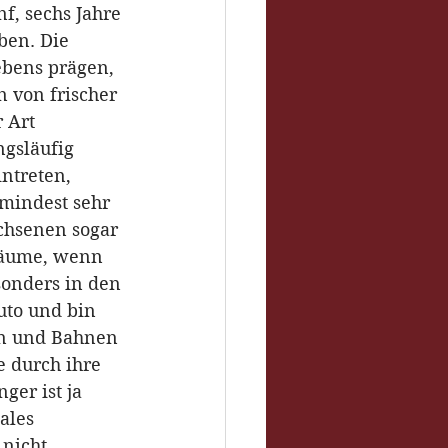
f, sechs Jahre 
ben. Die 
ebens prägen, 
 von frischer 
 Art 
ngsläufig 
ntreten, 
mindest sehr 
chsenen sogar 
räume, wenn 
sonders in den 
uto und bin 
en und Bahnen 
 durch ihre 
er ist ja 
ales 
nicht 