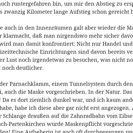
auch runtergefahren bin, um mir den Abstieg zu ers
s zwanzig Kilometer lange Aufstieg schon gereicht h
ie auch in den Innenräumen galt aber wieder die Ma
klarmacht, daß man nirgendswo mehr sicher davor 
, wird man damit konfrontiert: Nicht nur Handel und 
eizeittechnische Einrichtungen sind davon bereits ver
 Lust noch irgendetwas zu besuchen, was nicht not
 noch deutlicher. 
der Parnachklamm, einem Tunnelsystem durch den 
i, auch die Maske vorgeschrieben. In der Natur. D
n! Da es dort ziemlich dunkel war, und ich kaum and
habe, habe ich diese aber gar nicht erst angezogen. 
r Schlange draußen auf die Zahnradbahn vom Eibse
sch-Partenkirchen wurde Maskenpflicht vorgeschrie
n! Eine Aufseherin ist auch oft durchgegangen un