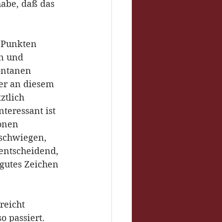
abe, daß das 
n Punkten 
n und 
ontanen 
er an diesem 
ztlich 
teressant ist 
onen 
schwiegen, 
entscheidend, 
gutes Zeichen 
reicht 
 passiert. 