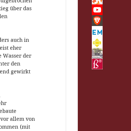
aufgebrochen 
ieg über das 
len 
ers auch in 
ist eher 
e Wasser der 
nter den 
hend gewirkt 
 
hr 
ebaute 
vor allem von 
hkommen (mit 