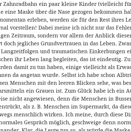
er Zahnradbahn ein paar kleine Kinder (vielleicht fün
alle eine Maske über die Nase gezogen bekommen ha
 momentan erleben, werden sie für den Rest ihres L
al vorstellen! Dabei meine ich nicht nur das Fehlen
ngen Zeitraum, sondern vor allem der Anblick dieser
ört doch jegliches Grundvertrauen in das Leben. Zwa
Langzeitfolgen und traumatischen Einkerbungen ei
hen ihr Leben lang begleiten, das ist eindeutig. Zu
rden damit zu tun haben, einige vielleicht als Erwa
ihnen da angetan wurde. Selbst ich habe schon Albt
losen Menschen mit den leeren Blicken sehe, was be
hrsmitteln ein Grauen ist. Zum Glück habe ich ein A
ise nicht angewiesen, denn die Menschen in Buss
ntrückt, als z. B. Menschen im Supermarkt, da diese
bwegs menschlich wirken. Ich meine, durch diese Ding
 normales Gespräch möglich, geschweige denn norm
nander. Klar, die Leute tun so, als würde die Maske 