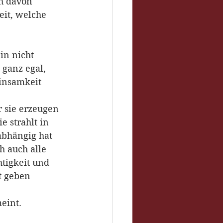
h davon 
it, welche 
in nicht 
 ganz egal, 
Einsamkeit 
 sie erzeugen 
 strahlt in 
bhängig hat 
h auch alle 
tigkeit und 
t geben 
eint.