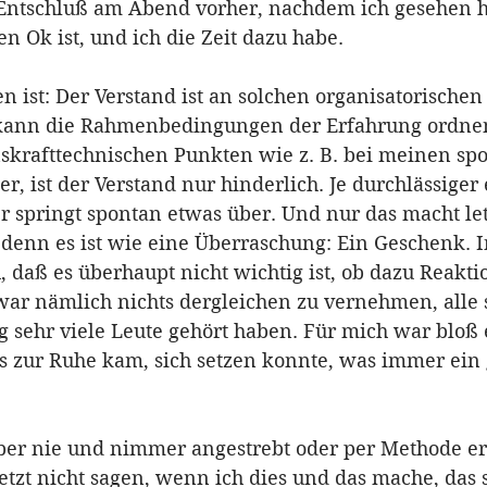
 Entschluß am Abend vorher, nachdem ich gesehen h
 Ok ist, und ich die Zeit dazu habe. 
n ist: Der Verstand ist an solchen organisatorische
 kann die Rahmenbedingungen der Erfahrung ordne
skrafttechnischen Punkten wie z. B. bei meinen sp
, ist der Verstand nur hinderlich. Je durchlässiger 
er springt spontan etwas über. Und nur das macht let
 denn es ist wie eine Überraschung: Ein Geschenk. In
 daß es überhaupt nicht wichtig ist, ob dazu Reakti
ar nämlich nichts dergleichen zu vernehmen, alle 
g sehr viele Leute gehört haben. Für mich war bloß 
s zur Ruhe kam, sich setzen konnte, was immer ein 
er nie und nimmer angestrebt oder per Methode er
tzt nicht sagen, wenn ich dies und das mache, das so