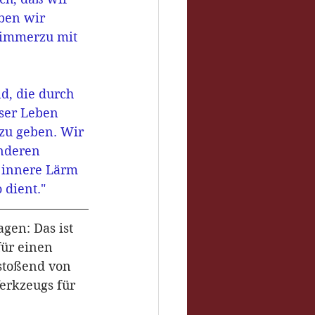
ben wir 
 immerzu mit 
d, die durch 
ser Leben 
zu geben. Wir 
nderen 
r innere Lärm 
 dient."
gen: Das ist 
für einen 
stoßend von 
erkzeugs für 