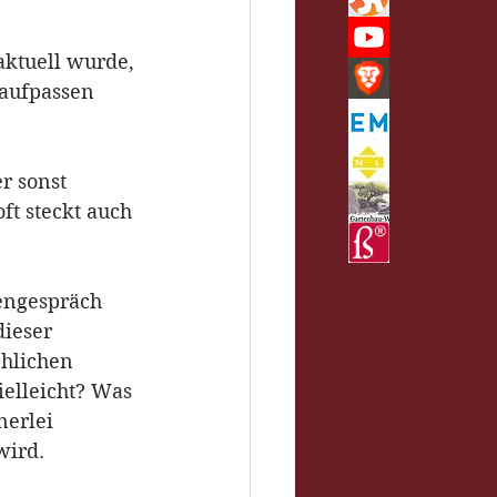
aktuell wurde, 
 aufpassen 
r sonst 
t steckt auch 
engespräch 
dieser 
chlichen 
elleicht? Was 
nerlei 
wird.