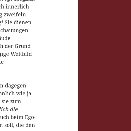
h innerlich 
g zweifeln 
! Sie dienen. 
nschauungen 
äude 
ch der Grund 
ige Weltbild 
e 
en dagegen 
nlich wie ja 
 sie zum 
ich die 
auch beim Ego-
 soll, die den 