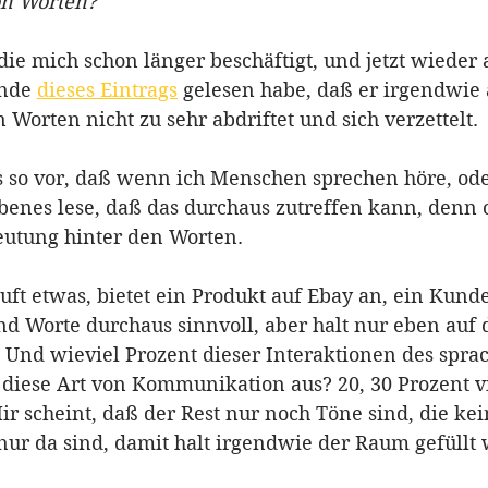
on Worten?
 die mich schon länger beschäftigt, und jetzt wieder 
nde 
dieses Eintrags
 gelesen habe, daß er irgendwie
n Worten nicht zu sehr abdriftet und sich verzettelt.
so vor, daß wenn ich Menschen sprechen höre, ode
enes lese, daß das durchaus zutreffen kann, denn of
eutung hinter den Worten.
uft etwas, bietet ein Produkt auf Ebay an, ein Kund
nd Worte durchaus sinnvoll, aber halt nur eben auf 
. Und wieviel Prozent dieser Interaktionen des spra
diese Art von Kommunikation aus? 20, 30 Prozent vi
ir scheint, daß der Rest nur noch Töne sind, die kei
ur da sind, damit halt irgendwie der Raum gefüllt 