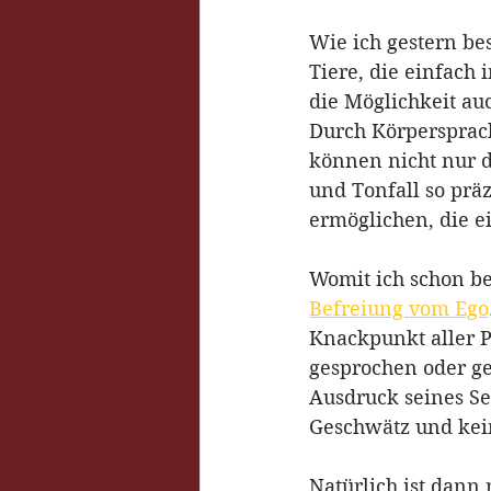
Wie ich gestern be
Tiere, die einfach 
die Möglichkeit au
Durch Körpersprach
können nicht nur 
und Tonfall so prä
ermöglichen, die e
Womit ich schon be
Befreiung vom Ego
Knackpunkt aller P
gesprochen oder ge
Ausdruck seines Sei
Geschwätz und kei
Natürlich ist dann 