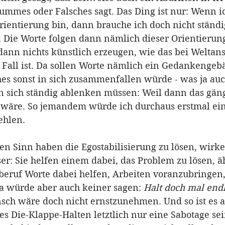
ummes oder Falsches sagt. Das Ding ist nur: Wenn ic
Orientierung bin, dann brauche ich doch nicht ständi
Die Worte folgen dann nämlich dieser Orientierung
ann nichts künstlich erzeugen, wie das bei Welta
 Fall ist. Da sollen Worte nämlich ein Gedankengeb
ches sonst in sich zusammenfallen würde - was ja au
n sich ständig ablenken müssen: Weil dann das gäng
 wäre. So jemandem würde ich durchaus erstmal ein
ehlen.
den Sinn haben die Egostabilisierung zu lösen, wirk
er: Sie helfen einem dabei, das Problem zu lösen, äh
beruf Worte dabei helfen, Arbeiten voranzubringen,
Da würde aber auch keiner sagen: 
Halt doch mal endl
nsch wäre doch nicht ernstzunehmen. Und so ist es 
s Die-Klappe-Halten letztlich nur eine Sabotage sein