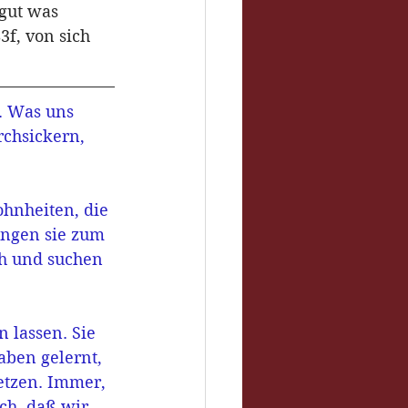
gut was 
3f, von sich 
. Was uns 
rchsickern, 
hnheiten, die 
ingen sie zum 
ch und suchen 
 lassen. Sie 
ben gelernt, 
etzen. Immer, 
ch, daß wir 