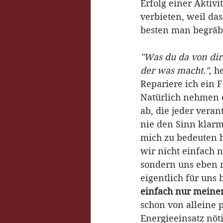
Erfolg einer Aktivi
verbieten, weil das
besten man begräbt 
"Was du da von dir 
der was macht."
, h
Repariere ich ein 
Natürlich nehmen e
ab, die jeder vera
nie den Sinn klarm
mich zu bedeuten h
wir nicht einfach 
sondern uns eben m
eigentlich für uns 
einfach nur meinen 
schon von alleine p
Energieeinsatz nöt