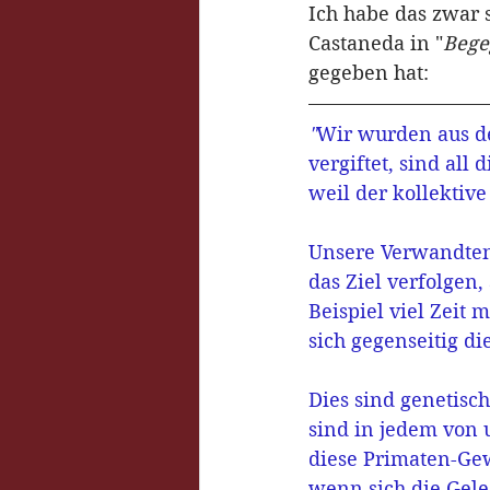
Ich habe das zwar 
Castaneda in "
Bege
gegeben hat:
"
Wir wurden aus de
vergiftet, sind all
weil der kollektive
Unsere Verwandten,
das Ziel verfolgen
Beispiel viel Zeit 
sich gegenseitig di
Dies sind genetisch
sind in jedem von 
diese Primaten-Ge
wenn sich die Gele