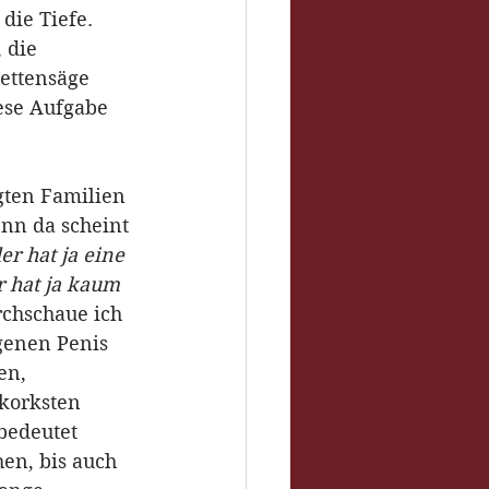
die Tiefe. 
 die 
ettensäge 
ese Aufgabe 
gten Familien 
nn da scheint 
er hat ja eine 
r hat ja kaum 
chschaue ich 
genen Penis 
en, 
korksten 
bedeutet 
en, bis auch 