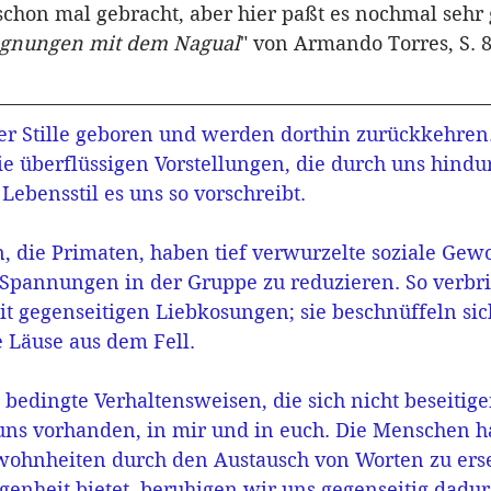
schon mal gebracht, aber hier paßt es nochmal sehr 
gnungen mit dem Nagual
" von Armando Torres, S. 8
r Stille geboren und werden dorthin zurückkehren
 die überflüssigen Vorstellungen, die durch uns hindu
 Lebensstil es uns so vorschreibt.
 die Primaten, haben tief verwurzelte soziale Gewo
, Spannungen in der Gruppe zu reduzieren. So verbr
mit gegenseitigen Liebkosungen; sie beschnüffeln si
e Läuse aus dem Fell.
 bedingte Verhaltensweisen, die sich nicht beseitigen
uns vorhanden, in mir und in euch. Die Menschen ha
wohnheiten durch den Austausch von Worten zu ers
genheit bietet, beruhigen wir uns gegenseitig dadur