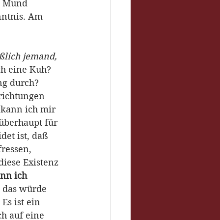
en Mund 
nntnis. Am 
eßlich jemand, 
ch eine Kuh? 
ng durch? 
richtungen 
 kann ich mir 
überhaupt für 
et ist, daß 
ressen, 
iese Existenz 
nn ich 
 das würde 
Es ist ein 
h auf eine 