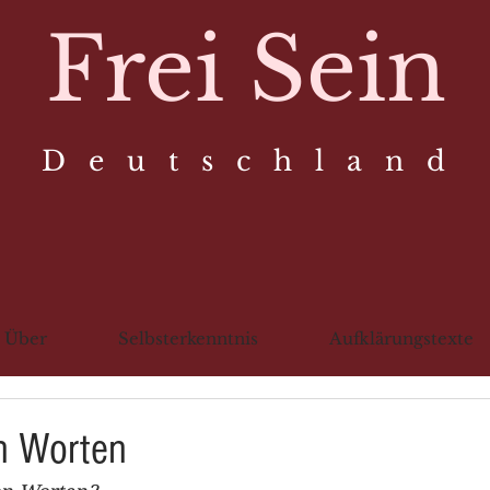
Frei Sein
D e u t s c h l a n d
Über
Selbsterkenntnis
Aufklärungstexte
n Worten