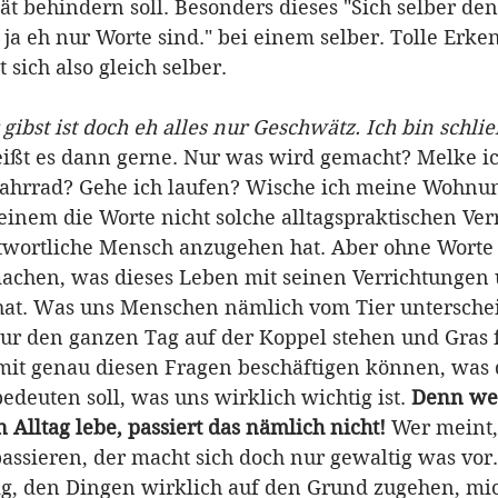
tät behindern soll. Besonders dieses "Sich selber d
 ja eh nur Worte sind." bei einem selber. Tolle Erke
sich also gleich selber.
gibst ist doch eh alles nur Geschwätz. Ich bin schli
eißt es dann gerne. Nur was wird gemacht? Melke i
Fahrrad? Gehe ich laufen? Wische ich meine Wohnu
inem die Worte nicht solche alltagspraktischen Ver
ntwortliche Mensch anzugehen hat. Aber ohne Worte
achen, was dieses Leben mit seinen Verrichtungen 
at. Was uns Menschen nämlich vom Tier unterscheid
nur den ganzen Tag auf der Koppel stehen und Gras f
it genau diesen Fragen beschäftigen können, was d
bedeuten soll, was uns wirklich wichtig ist. 
Denn we
Alltag lebe, passiert das nämlich nicht!
 Wer meint,
assieren, der macht sich doch nur gewaltig was vor. 
ig, den Dingen wirklich auf den Grund zugehen, mic