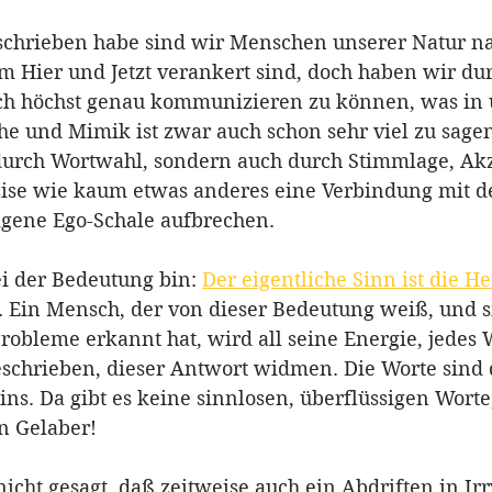
schrieben habe sind wir Menschen unserer Natur n
im Hier und Jetzt verankert sind, doch haben wir du
ch höchst genau kommunizieren zu können, was in u
e und Mimik ist zwar auch schon sehr viel zu sagen
durch Wortwahl, sondern auch durch Stimmlage, Ak
zise wie kaum etwas anderes eine Verbindung mit de
igene Ego-Schale aufbrechen.
i der Bedeutung bin: 
Der eigentliche Sinn ist die He
. Ein Mensch, der von dieser Bedeutung weiß, und si
robleme erkannt hat, wird all seine Energie, jedes W
schrieben, dieser Antwort widmen. Die Worte sind
ns. Da gibt es keine sinnlosen, überflüssigen Worte
n Gelaber! 
nicht gesagt, daß zeitweise auch ein Abdriften in I