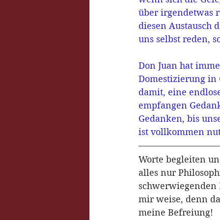
über irgendetwas 
diesen Austausch d
uns selbst reden, 
Don Juan hat immer
Domestizierung in
damit, eine endlos
empfangen Gedanke
Gedanken, bis unse
ist vollkommen nutz
Worte begleiten uns
alles nur Philosoph
schwerwiegenden Fe
mir weise, denn da
meine Befreiung!