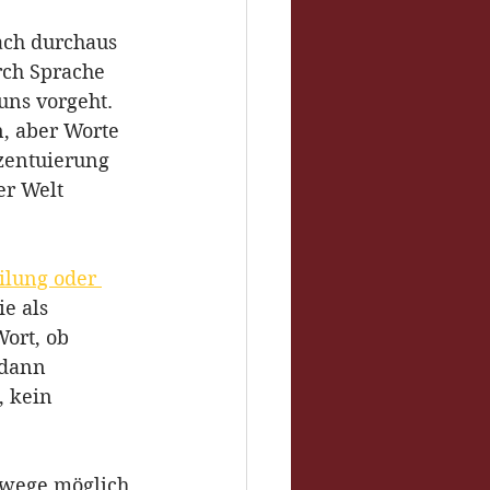
ach durchaus 
rch Sprache 
ns vorgeht. 
, aber Worte 
zentuierung 
r Welt 
ilung oder 
e als 
ort, ob 
 dann 
, kein 
rrwege möglich 