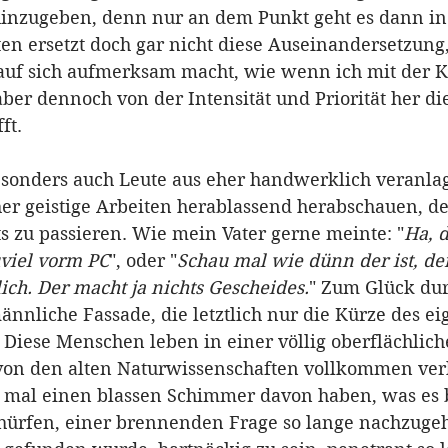
hinzugeben, denn nur an dem Punkt geht es dann in 
en ersetzt doch gar nicht diese Auseinandersetzung,
o auf sich aufmerksam macht, wie wenn ich mit der K
aber dennoch von der Intensität und Priorität her di
ft. 
esonders auch Leute aus eher handwerklich veranla
er geistige Arbeiten herablassend herabschauen, de
ts zu passieren. Wie mein Vater gerne meinte: "
Ha, d
zuviel vorm PC
", oder "
Schau mal wie dünn der ist, de
ich. Der macht ja nichts Gescheides.
" Zum Glück dur
nnliche Fassade, die letztlich nur die Kürze des ei
 Diese Menschen leben in einer völlig oberflächlich
 von den alten Naturwissenschaften vollkommen ver
ht mal einen blassen Schimmer davon haben, was es 
chürfen, einer brennenden Frage so lange nachzugeh