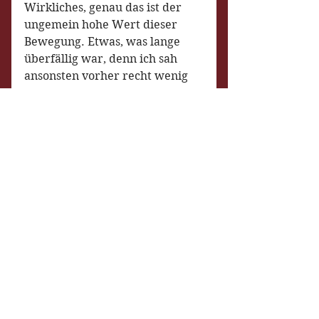
Wirkliches, genau das ist der 
ungemein hohe Wert dieser 
Bewegung. Etwas, was lange 
überfällig war, denn ich sah 
ansonsten vorher recht wenig 
Inspirierendes in diesem Land. 
Diese Krise ist also wirklich mit 
das Beste, was passieren konnte, 
weil nun die Grenze zwischen 
Echtem und Falschem 
deutlicher zum Vorschein 
kommt.