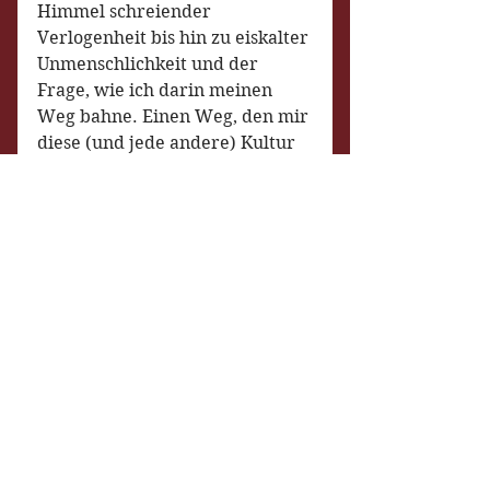
Himmel schreiender 
Verlogenheit bis hin zu eiskalter 
Unmenschlichkeit und der 
Frage, wie ich darin meinen 
Weg bahne. Einen Weg, den mir 
diese (und jede andere) Kultur 
jedenfalls nie zeigen kann, 
sondern alleine in meiner 
Verantwortung liegt, wie ich 
diese Gegebenheiten und 
Hindernisse nutze bzw. 
umfahre.