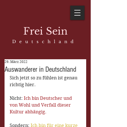
Frei Sein
D e u t s c h l a n d
29. März 2022
Auswanderer in Deutschland
Sich jetzt so zu fühlen ist genau 
richtig hier. 
Nicht: 
Ich bin Deutscher und 
von Wohl und Verfall dieser 
Kultur abhängig. 
Sondern: 
Ich bin für eine kurze 