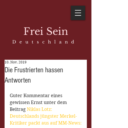
Frei Sein
D e u t s c h l a n d
10. Nov. 2019
Die Frustrierten hassen
Antworten
Guter Kommentar eines 
gewissen Ernst unter dem 
Beitrag 
Niklas Lotz: 
Deutschlands jüngster Merkel-
Kritiker packt aus
 auf MM-News: