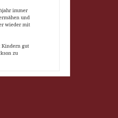
hjahr immer 
bermähen und 
r wieder mit 
 Kindern gut 
ckson zu 