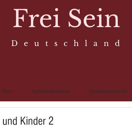
Frei Sein
D e u t s c h l a n d
Über
Selbsterkenntnis
Aufklärungstexte
 und Kinder 2