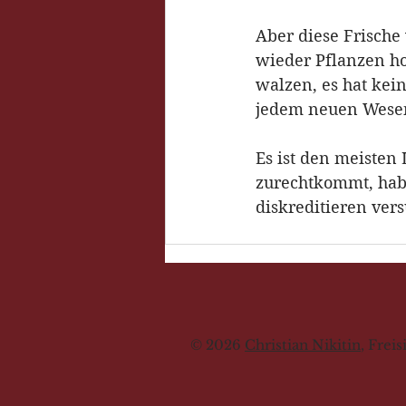
Aber diese Frisch
wieder Pflanzen h
walzen, es hat kei
jedem neuen Wese
Es ist den meiste
zurechtkommt, habe
diskreditieren vers
© 2026
Christian Nikitin
, Frei