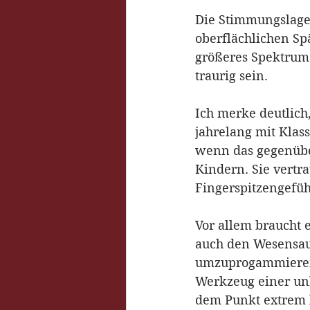
Die Stimmungslage
oberflächlichen Sp
größeres Spektrum 
traurig sein.
Ich merke deutlich
jahrelang mit Klas
wenn das gegenüber 
Kindern. Sie vertr
Fingerspitzengefüh
Vor allem braucht 
auch den Wesensaus
umzuprogammieren 
Werkzeug einer unb
dem Punkt extrem l