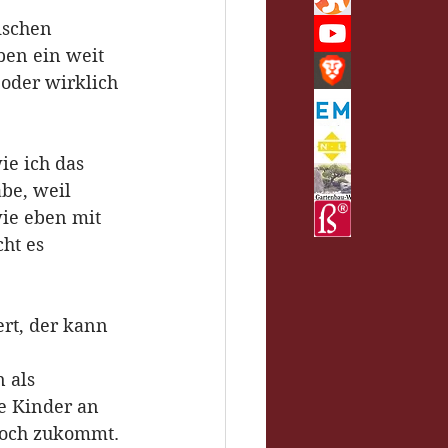
schen 
ben ein weit 
oder wirklich 
e ich das 
be, weil 
wie eben mit 
ht es 
rt, der kann 
 als 
e Kinder an 
 noch zukommt.