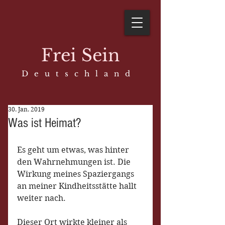
Frei Sein
D e u t s c h l a n d
30. Jan. 2019
Was ist Heimat?
Es geht um etwas, was hinter 
den Wahrnehmungen ist. Die 
Wirkung meines Spaziergangs 
an meiner Kindheitsstätte hallt 
weiter nach. 
Dieser Ort wirkte kleiner als 