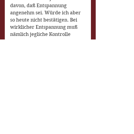
davon, daß Entspannung 
angenehm sei. Würde ich aber 
so heute nicht bestätigen. Bei 
wirklicher Entspannung muß 
nämlich jegliche Kontrolle 
losgelassen werden, jeder 
Muskel frei sein, zu tun, was er 
möchte. Und das ist das Letzte, 
was das Ego will. Eher springen 
die Leute lieber schnell raus aus 
der Sauna, als das! Da ist dann 
doch die Gefahr zu stark, zu 
sehr in Kontakt mit sich zu 
kommen. Bisschen an-
entspannen ist noch Ok, aber 
ich bestimme, wie weit!
Heute wurde ich ziemlich 