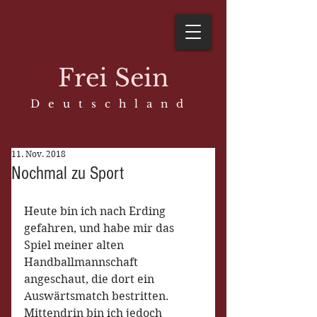
Frei Sein
D e u t s c h l a n d
11. Nov. 2018
Nochmal zu Sport
Heute bin ich nach Erding 
gefahren, und habe mir das 
Spiel meiner alten 
Handballmannschaft 
angeschaut, die dort ein 
Auswärtsmatch bestritten. 
Mittendrin bin ich jedoch 