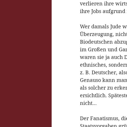
verlieren ihre wir
ihre Jobs aufgrund
Wer damals Jude wa
Überzeugung, nicht,
Biodeutschen abzug
im Großen und Ganz
waren sie ja auch 
ethnisches, sondern
z. B. Deutscher, al
Genauso kann man 
als solcher zu erk
ersichtlich. Spätes
nicht...
Der Fanatismus, di
Staatsvorgaben grü