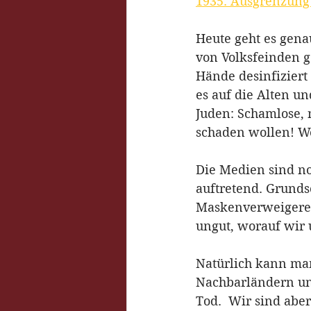
1935: Ausgrenzung
Heute geht es gena
von Volksfeinden g
Hände desinfiziert 
es auf die Alten u
Juden: Schamlose, 
schaden wollen! We
Die Medien sind noc
auftretend. Grund
Maskenverweigerer 
ungut, worauf wir 
Natürlich kann man
Nachbarländern und
Tod.  Wir sind ab