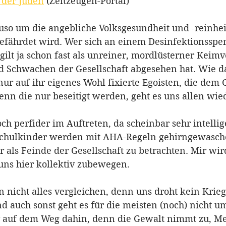
 der Juden
 (Zeitzeugen-Portal)
uso um die angebliche Volksgesundheit und -reinheit,
efährdet wird. Wer sich an einem Desinfektionsspen
gilt ja schon fast als unreiner, mordlüsterner Keimve
nd Schwachen der Gesellschaft abgesehen hat. Wie d
nur auf ihr eigenes Wohl fixierte Egoisten, die de
nn die nur beseitigt werden, geht es uns allen wiede
h perfider im Auftreten, da scheinbar sehr intellig
schulkinder werden mit AHA-Regeln gehirngewasche
als Feinde der Gesellschaft zu betrachten. Mir wir
uns hier kollektiv zubewegen. 
 nicht alles vergleichen, denn uns droht kein Krieg
 auch sonst geht es für die meisten (noch) nicht u
er auf dem Weg dahin, denn die Gewalt nimmt zu, M