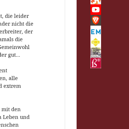
 die leider 
der nicht die 
rbreiter, der 
amals die 
m Gemeinwohl 
r gut...
ent 
n, alle 
d extrem 
 mit den 
m Leben und 
enschen 