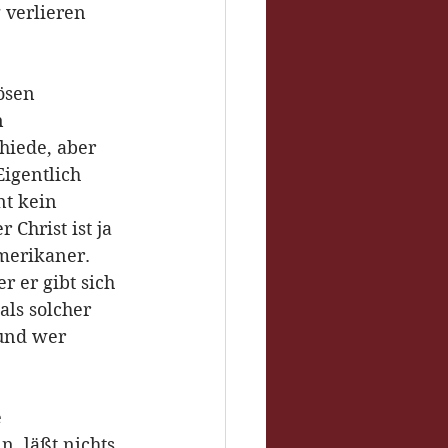
 verlieren 
ösen 
n 
hiede, aber 
igentlich 
t kein 
Christ ist ja 
Amerikaner. 
er gibt sich 
ls solcher 
 und wer 
 
, läßt nichts 