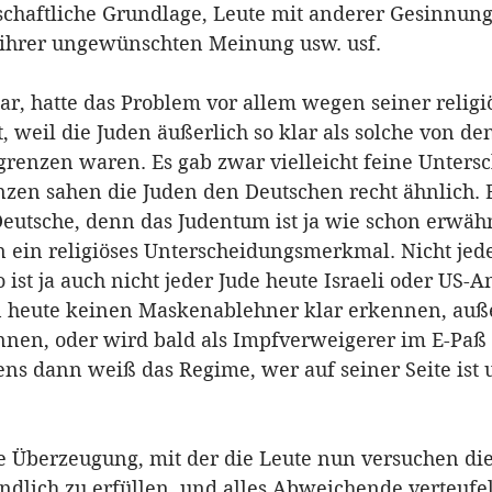
tschaftliche Grundlage, Leute mit anderer Gesinnung
 ihrer ungewünschten Meinung usw. usf. 
r, hatte das Problem vor allem wegen seiner religi
 weil die Juden äußerlich so klar als solche von de
renzen waren. Es gab zwar vielleicht feine Untersc
en sahen die Juden den Deutschen recht ähnlich. E
Deutsche, denn das Judentum ist ja wie schon erwähn
 ein religiöses Unterscheidungsmerkmal. Nicht jeder 
so ist ja auch nicht jeder Jude heute Israeli oder US-
heute keinen Maskenablehner klar erkennen, außer 
ennen, oder wird bald als Impfverweigerer im E-Paß a
tens dann weiß das Regime, wer auf seiner Seite ist
e Überzeugung, mit der die Leute nun versuchen die
ndlich zu erfüllen, und alles Abweichende verteufeln