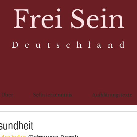
Frei Sein
D e u t s c h l a n d
Über
Selbsterkenntnis
Aufklärungstexte
sundheit