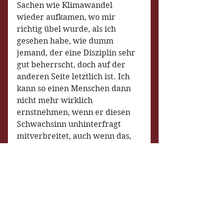
Sachen wie Klimawandel 
wieder aufkamen, wo mir 
richtig übel wurde, als ich 
gesehen habe, wie dumm 
jemand, der eine Disziplin sehr 
gut beherrscht, doch auf der 
anderen Seite letztlich ist. Ich 
kann so einen Menschen dann 
nicht mehr wirklich 
ernstnehmen, wenn er diesen 
Schwachsinn unhinterfragt 
mitverbreitet, auch wenn das, 
was er in seinem Fach tut doch 
sehr ehrenwert ist.
Für mich geht es also um 
Folgendes: Frei werden vom 
falschen, aufgezwungenen 
Respekt, der nicht aus mir 