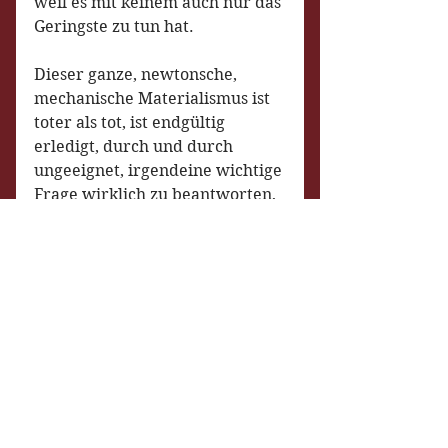
weil es mit keinem auch nur das 
Geringste zu tun hat.
Dieser ganze, newtonsche, 
mechanische Materialismus ist 
toter als tot, ist endgültig 
erledigt, durch und durch 
ungeeignet, irgendeine wichtige 
Frage wirklich zu beantworten, 
weil er alles was den Menschen 
selber miteinbeziehen könnte, 
völlig ignoriert, wie 
Bewußtsein, z. B. über die 
eigene Lage in dieser Welt der 
Objekte, die fliegen, sich 
anziehen, wieder abstoßen, 
interagieren, wechselwirken, 
scheinbar völlig 
zusammenhanglos und 