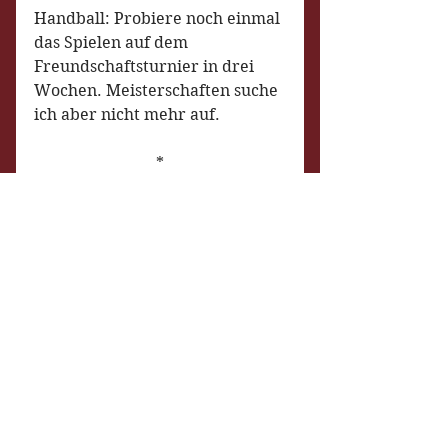
Handball: Probiere noch einmal 
das Spielen auf dem 
Freundschaftsturnier in drei 
Wochen. Meisterschaften suche 
ich aber nicht mehr auf.
*
Es gibt nicht das perfekte 
Hobby, aber es ist sehr wichtig 
etwas zu tun, denn ich merke, 
daß sonst meine Energie total 
versackt. Das oben ist zurzeit 
eine Auswahl von mir, aber ich 
lasse es mir offen, sie durch 
weitere zu ergänzen. 